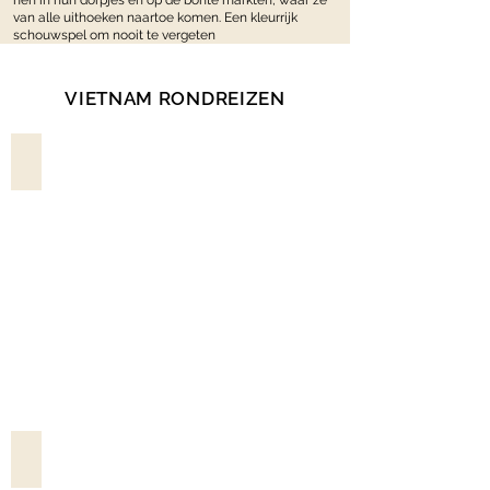
hen in hun dorpjes en op de bonte markten, waar ze
van alle uithoeken naartoe komen. Een kleurrijk
schouwspel om nooit te vergeten
VIETNAM RONDREIZEN
NOORD- EN CENTRAAL-VIETNAM
CAMBODJA & ZUID-VIETNAM