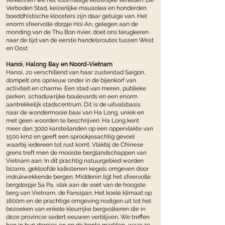
verkennen we het voormalige keizerlijke verleden. De
Verboden Stad, keizerlijke mausolea en honderden
boeddhistische kloosters zijn daar getuige van. Het
enorm sfeervolle dorpje Hoi An, gelegen aan de
monding van de Thu Bon rivier, doet ons terugkeren
naar de tijd van de eerste handelsroutes tussen West
en Oost.
Hanoi, Halong Bay en Noord-Vietnam
Hanoi, zo verschillend van haar zusterstad Saigon,
dompelt ons opnieuw onder in de bijenkorf van
activiteit en charme. Een stad van meren, publieke
parken, schaduwrijke boulevards en een enorm
aantrekkelijk stadscentrum. Dit is de uitvalsbasis
naar de wondermooie baai van Ha Long, uniek en
met geen woorden te beschrijven. Ha Long kent
meer dan 3000 karsteilanden op een oppervlakte van
1500 km2 en geeft een sprookjesachtig gevoel
waarbij iedereen tot rust komt. Vlakbij de Chinese
grens treft men de mooiste berglandschappen van
Vietnam aan. In dit prach­tig natuurgebied worden
bizar­re, ge­kloofde kalkstenen kegels omgeven door
indruk­wek­ken­de ber­gen. Middenin ligt het sfeervolle
bergdorpje Sa Pa, vlak aan de voet van de hoogste
berg van Viet­nam, de Fansipan. Het koele kli­maat op
1600m en de prach­ti­ge omge­ving nodigen uit tot het
bezoeken van enkele kleurrijke bergvolkeren die in
deze provincie sedert eeuwen verblijven. We treffen