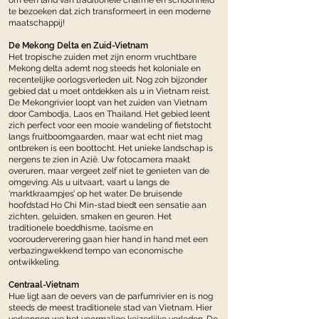
om een land van traditionele charme en schoonheid
te bezoeken dat zich transformeert in een moderne
maatschappij!
De Mekong Delta en Zuid-Vietnam
Het tropische zuiden met zijn enorm vruchtbare
Mekong delta ademt nog steeds het koloniale en
recentelijke oorlogsverleden uit. Nog zo’n bijzonder
gebied dat u moet ontdekken als u in Vietnam reist.
De Mekongrivier loopt van het zuiden van Vietnam
door Cambodja, Laos en Thailand. Het gebied leent
zich perfect voor een mooie wandeling of fietstocht
langs fruitboomgaarden, maar wat echt niet mag
ontbreken is een boottocht. Het unieke landschap is
nergens te zien in Azië. Uw fotocamera maakt
overuren, maar vergeet zelf niet te genieten van de
omgeving. Als u uitvaart, vaart u langs de
‘marktkraampjes’ op het water. De bruisende
hoofdstad Ho Chi Min-stad biedt een sensatie aan
zichten, geluiden, smaken en geuren. Het
traditionele boeddhisme, taoïsme en
voorouderverering gaan hier hand in hand met een
verbazingwekkend tempo van economische
ontwikkeling.
Centraal-Vietnam
Hue ligt aan de oevers van de parfumrivier en is nog
steeds de meest traditionele stad van Vietnam. Hier