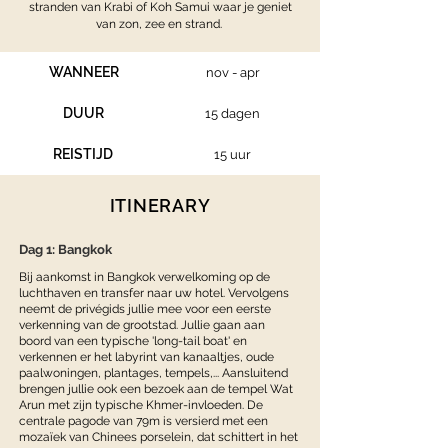
stranden van Krabi of Koh Samui waar je geniet
van zon, zee en strand.
WANNEER
nov - apr
DUUR
15 dagen
REISTIJD
15 uur
ITINERARY
Dag 1: Bangkok
Bij aankomst in Bangkok verwelkoming op de
luchthaven en transfer naar uw hotel. Vervolgens
neemt de privégids jullie mee voor een eerste
verkenning van de grootstad. Jullie gaan aan
boord van een typische 'long-tail boat' en
verkennen er het labyrint van kanaaltjes, oude
paalwoningen, plantages, tempels,... Aansluitend
brengen jullie ook een bezoek aan de tempel Wat
Arun met zijn typische Khmer-invloeden. De
centrale pagode van 79m is versierd met een
mozaïek van Chinees porselein, dat schittert in het