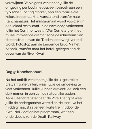
verdwijnen. Vervolgens verkennen jullie de
omgeving per boot met o.a. een bezoek aan een
typische 'Floating Market', aan een familie die
kokossiroop maakt, ... Aansluitend transfer naar
Kanchanaburi. Het middagmaal wordt voorzien in
een lokaal restaurant. In de namiddag verkennen
jullie het Commonwealth War Cemetary en het
museum waar de dramatische geschiedenis van
de constructie van de "Dodenspoorweg" verteld
wordt. Fotostop aan de beroemde brug. Na het
bezoek, transfer naar het hotel, gelegen aan de
oever van de River Kwai.
Dag 5: Kanchanaburi
Na het ontbijt verkennen jullie de uitgestrekte
Erawan watervallen, waar jullie de omgeving te
voet verkennen. Jullie kunnen ereventueel ook een
duik nemen in één van de natuurlijke baden.
Aansluitend transfer naar de Phra That grot waar
jullie de ondergrondse wereld ontdekken. Na het
middagmaal staat er een korte treinrit door de
Kwai Noi kloof op het programma, wat een
onderdeel is van de Death Railway.