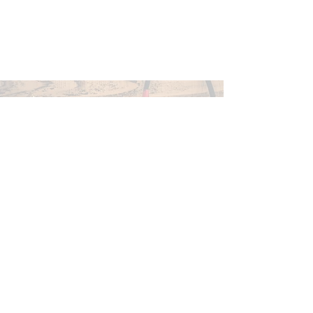
REIZEN OP UW MAAT
UNIEK EN PERSOONLIJK
Interesse in deze rondreis? Vraag nu uw offerte
aan! Uiteraard is bovenstaande itinerary slechts
een voorbeeld en dient het in eerste instantie
ter inspiratie. Al onze reizen passen wij
namelijk
aan op uw maat. Daarom is elke reis
die u bij Golden Cactus Travel boekt een
unieke en persoonlijke belevenis!
VRAAG UW OFFERTE AAN
OOK AANGERADEN VOOR U