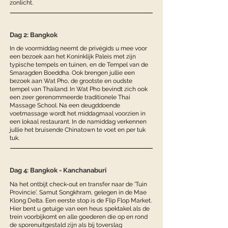
zonlicht.
Dag 2: Bangkok
In de voormiddag neemt de privégids u mee voor
een bezoek aan het Koninklijk Paleis met zijn
typische tempels en tuinen, en de Tempel van de
Smaragden Boeddha. Ook brengen jullie een
bezoek aan Wat Pho, de grootste en oudste
tempel van Thailand. In Wat Pho bevindt zich ook
een zeer gerenommeerde traditionele Thai
Massage School. Na een deugddoende
voetmassage wordt het middagmaal voorzien in
een lokaal restaurant. In de namiddag verkennen
jullie het bruisende Chinatown te voet en per tuk
tuk.
Dag 4: Bangkok - Kanchanaburi
Na het ontbijt check-out en transfer naar de 'Tuin
Provincie', Samut Songkhram, gelegen in de Mae
Klong Delta. Een eerste stop is de Flip Flop Market.
Hier bent u getuige van een heus spektakel als de
trein voorbijkomt en alle goederen die op en rond
de sporenuitgestald zijn als bij toverslag