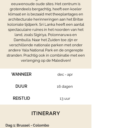
eeuwenoude oude sites. Het centrum is
grotendeels bergachtig, heeft een koeler
klimaat en is bezaaid met theeplantages en
architecturale herinneringen aan het Britse
koloniale tijdperk. Sri Lanka heeft een aantal
spectaculaire ruïnes in het noorden van het
land, zoals Sigiriya, Polonnaruwa en
Dambulla. Naar het Zuiden toe zijn er
verschillende nationale parken met onder
andere Yala National Park en de ongerepte
stranden. Prachtig ook in combinatie met een
verlenging op de Malediven!
WANNEER
dec - apr
DUUR
16 dagen
REISTIJD
13 uur
ITINERARY
Dag 1: Brussel - Colombo