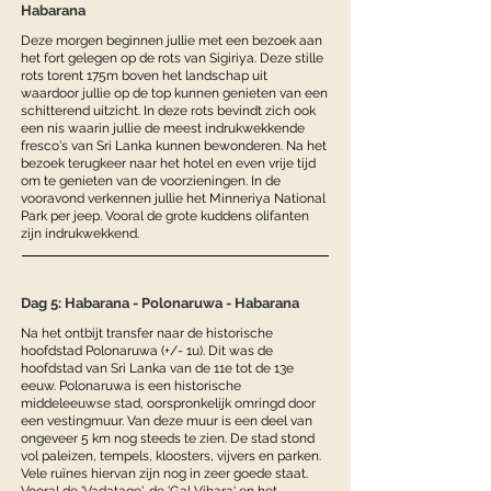
Habarana
Deze morgen beginnen jullie met een bezoek aan
het fort gelegen op de rots van Sigiriya. Deze stille
rots torent 175m boven het landschap uit
waardoor jullie op de top kunnen genieten van een
schitterend uitzicht. In deze rots bevindt zich ook
een nis waarin jullie de meest indrukwekkende
fresco's van Sri Lanka kunnen bewonderen. Na het
bezoek terugkeer naar het hotel en even vrije tijd
om te genieten van de voorzieningen. In de
vooravond verkennen jullie het Minneriya National
Park per jeep. Vooral de grote kuddens olifanten
zijn indrukwekkend.
Dag 5: Habarana - Polonaruwa - Habarana
Na het ontbijt transfer naar de historische
hoofdstad Polonaruwa (+/- 1u). Dit was de
hoofdstad van Sri Lanka van de 11e tot de 13e
eeuw. Polonaruwa is een historische
middeleeuwse stad, oorspronkelijk omringd door
een vestingmuur. Van deze muur is een deel van
ongeveer 5 km nog steeds te zien. De stad stond
vol paleizen, tempels, kloosters, vijvers en parken.
Vele ruïnes hiervan zijn nog in zeer goede staat.