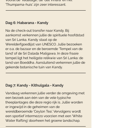
Vooral de 'Vadatage', de 'Gal Vihara' en het
'Thumpama-huis' zijn zeer interessant.
Dag 6: Habarana - Kandy
Na de check-out transfer naar Kandy. Bij
aankomst verkennen jullie de spirituele hoofdstad
van Sri Lanka. Kandy staat op de
Werelderfgoedlijst van UNESCO. Jullie bezoeken
er o.a. de bazaar en de beroemde 'Tempel van de
tand' of de Sri Dalada Maligawa. In deze fraaie
tempel ligt het heiligste relikwie van Sri Lanka: de
tand van Boeddha. Aansluitend verkennen jullie de
gekende botanische tuin van Kandy.
Dag 7: Kandy - Kithulgala - Kandy
Vandaag verkennen jullie verder de omgeving met
een bezoek aan één van de vele typische
theeplantages die deze regio rijk is. Jullie worden
er ingewijd in de geheimen van de
wereldberoemde 'Ceylon Tea'. Vervolgens wordt
een sportief intermezzo voorzien met een 'White
Water Rafting' doorheen het groene landschap.