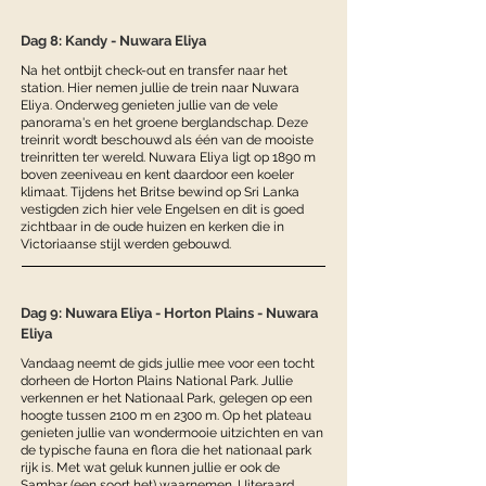
Dag 8: Kandy - Nuwara Eliya
Na het ontbijt check-out en transfer naar het
station. Hier nemen jullie de trein naar Nuwara
Eliya. Onderweg genieten jullie van de vele
panorama's en het groene berglandschap. Deze
treinrit wordt beschouwd als één van de mooiste
treinritten ter wereld. Nuwara Eliya ligt op 1890 m
boven zeeniveau en kent daardoor een koeler
klimaat. Tijdens het Britse bewind op Sri Lanka
vestigden zich hier vele Engelsen en dit is goed
zichtbaar in de oude huizen en kerken die in
Victoriaanse stijl werden gebouwd.
Dag 9: Nuwara Eliya - Horton Plains - Nuwara
Eliya
Vandaag neemt de gids jullie mee voor een tocht
dorheen de Horton Plains National Park. Jullie
verkennen er het Nationaal Park, gelegen op een
hoogte tussen 2100 m en 2300 m. Op het plateau
genieten jullie van wondermooie uitzichten en van
de typische fauna en flora die het nationaal park
rijk is. Met wat geluk kunnen jullie er ook de
Sambar (een soort het) waarnemen. Uiteraard