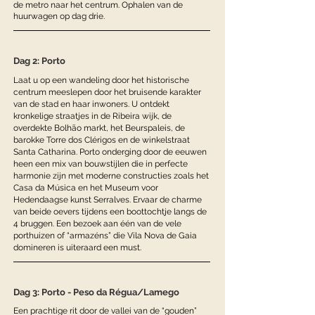
de metro naar het centrum. Ophalen van de
huurwagen op dag drie.
Dag 2: Porto
Laat u op een wandeling door het historische
centrum meeslepen door het bruisende karakter
van de stad en haar inwoners. U ontdekt
kronkelige straatjes in de Ribeira wijk, de
overdekte Bolhão markt, het Beurspaleis, de
barokke Torre dos Clérigos en de winkelstraat
Santa Catharina. Porto onderging door de eeuwen
heen een mix van bouwstijlen die in perfecte
harmonie zijn met moderne constructies zoals het
Casa da Música en het Museum voor
Hedendaagse kunst Serralves. Ervaar de charme
van beide oevers tijdens een boottochtje langs de
4 bruggen. Een bezoek aan één van de vele
porthuizen of “armazéns” die Vila Nova de Gaia
domineren is uiteraard een must.
Dag 3: Porto - Peso da Régua/Lamego
Een prachtige rit door de vallei van de “gouden”