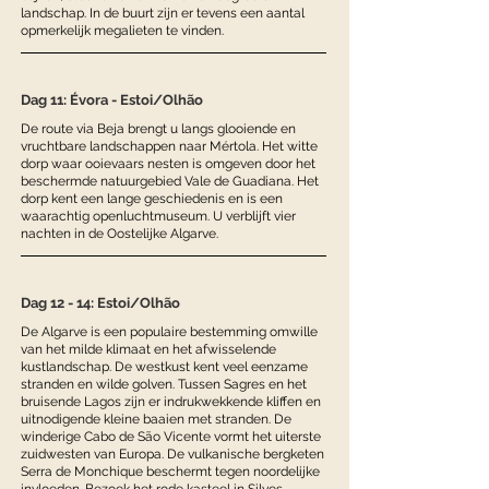
landschap. In de buurt zijn er tevens een aantal
opmerkelijk megalieten te vinden.
Dag 11: Évora - Estoi/Olhão
De route via Beja brengt u langs glooiende en
vruchtbare landschappen naar Mértola. Het witte
dorp waar ooievaars nesten is omgeven door het
beschermde natuurgebied Vale de Guadiana. Het
dorp kent een lange geschiedenis en is een
waarachtig openluchtmuseum. U verblijft vier
nachten in de Oostelijke Algarve.
Dag 12 - 14: Estoi/Olhão
De Algarve is een populaire bestemming omwille
van het milde klimaat en het afwisselende
kustlandschap. De westkust kent veel eenzame
stranden en wilde golven. Tussen Sagres en het
bruisende Lagos zijn er indrukwekkende kliffen en
uitnodigende kleine baaien met stranden. De
winderige Cabo de São Vicente vormt het uiterste
zuidwesten van Europa. De vulkanische bergketen
Serra de Monchique beschermt tegen noordelijke