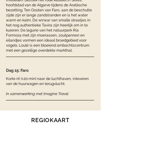
invloeden. Bezoek het rode kasteel in Silves,
hoofdstad van de Algarve tijdens de Arabische
bezetting. Ten Oosten van Faro, aan de beschutte
zijde zijn er lange zandstranden en is het water
warm en kalm. De wirwar van smalle straatjes in
het nog authentieke Tavira zijn heerlijk om in te
kuieren. De lagune van het natuurpark Ria
Formosa met zijn moerassen, zoutpannen en
eilandjes vormen een ideaal broedgebied voor
vogels. Loulé is een bloeiend ambachtscentrum
met een gezellige overdekte markthal.
Dag 15: Faro
Korte rit (±20 min) naar de luchthaven, inleveren
van de huurwagen en terugvlucht.
In samenwerking met Imagine Travel.
REGIOKAART