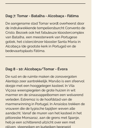
Dag 7: Tomar - Batalha - Alcobaça - Fátima
De aangename stad Tomar wordt overheerst door
de indrukwekkende tempeliersburcht Convento de
Cristo. Bezoek ook het fabuleuze kloostercomplex
van Batalha, een meesterwerk van Portugese
gotiek, het cisterciënzer klooster Santa Maria in
Alcobaça (de grootste kerk in Portugal) en de
bedevaartsplaats Fátima.
Dag 8 - 10: Alcobaça/Tomar - Évora
De rust en de ruimte maken de zonovergoten
Alentejo zeer aantrekkelijk. Marvão is een sfeervol
dorpje met een hooggelegen kasteel. In Vila
Viçosa weerspiegelen de grote huizen in wit
marmer en de sinaasappelbomen een welvarend
verleden. Estremoz is de hoofdstad van de
marmerwinning in Portugal. In Arraiolos trekken de
vrouwen die de typische tapijten weven alle
aandacht. Vanaf de muren van het kasteel in het
pittoreske Monsaraz, aan de grens met Spanje,
heb je een schitterend uitzicht over een met
olijven, steeneiken en kurkeiken begroeid