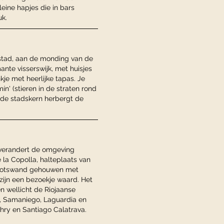
leine hapjes die in bars
uk.
 stad, aan de monding van de
ante visserswijk, met huisjes
je met heerlijke tapas. Je
n' (stieren in de straten rond
rde stadskern herbergt de
 verandert de omgeving
 la Copolla, halteplaats van
n rotswand gehouwen met
zijn een bezoekje waard. Het
n wellicht de Riojaanse
o, Samaniego, Laguardia en
hry en Santiago Calatrava.