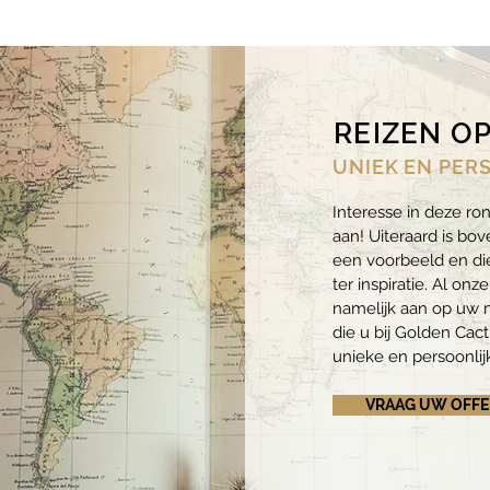
REIZEN O
UNIEK EN PER
Interesse in deze ro
aan! Uiteraard is bov
een voorbeeld en die
ter inspiratie. Al onz
namelijk
aan op uw m
die u bij Golden Cac
unieke en persoonlij
VRAAG UW OFFE