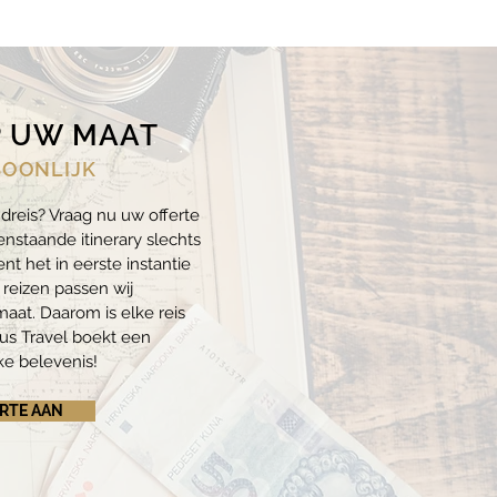
P UW MAAT
SOONLIJK
ndreis? Vraag nu uw offerte
enstaande itinerary slechts
nt het in eerste instantie
e reizen passen wij
aat. Daarom is elke reis
tus Travel boekt een
ke belevenis!
RTE AAN