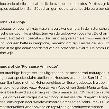
rkoelende biertjes en natuurlijk de overbekende pinxtos. Pinxtos zijn k
apjes betaal je in San Sébastian gemiddeld twee tot drie euro per st
ona - La Rioja
laats en belangrijkste vissershaven, Hondarribia. In de historische
pische en kleurrijke architectuur van de gebouwen opvallen. De charm
iken, lokt tal van bezoekers die hier graag verzamelen voor een drank
d voor een halte in Pamplona, beroemd om zijn 'Fiestas de San Firmí
d werd in de 9de eeuw hoofdstad van de provincie Navarra. De ommuu
dse wijk.
manda of de 'Riojaanse Wijnroute'
een prachtige bergstreek en uitgeroepen tot beschermd natuurpark,
idt je naar spectaculaire abdijen en kloosters waaronder San Millán de
ar Santiago met het kleine bergklooster Susó, gedeeltelijk uit ee
ook het grotere valleiklooster van Yuso of van Santa María la Real 
wens beschouwd als de wieg van de Spaanse taal. Wijnadepten zulle
lige dorpjes en stadjes die wijn hoog in het vaandel dragen: Elcieg
as, ontworpen door wereldvermaarde architecten zoals Frank O. Ge
le meesterwerken waar bovendien topwijnen geproduceerd worden.