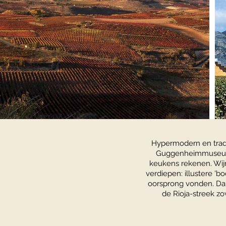
Hypermodern en traditi
Guggenheimmuseum. 
keukens rekenen. Wijn
verdiepen: illustere 'b
oorsprong vonden. Dan
de Rioja-streek z