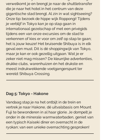
verwelkomt je en brengt je naar de shuttletransfer
die je naar het hotel in het centrum van deze
gigantische stad brengt. Al zin in wat sightseeing?
Onze tip: bezoek de hippe wijk Roppongi! Tijdens
je verblijf in Tokyo kan je op stap gaan in
internationaal gezelschap of met een privégids
tijdens een van onze excursies om de stad te
verkennen of kies er voor om zelf op stap te gaan;
het is jouw keuze! Het bruisende Shibuya is in elk
geval een must. Dit is dé shoppingwijk van Tokyo,
maar je kan er ook gezellig uitgaan. Wat je er
zeker niet mag missen? De kleurrijke advertenties,
drukke clubs, warenhuizen én het drukste en
meest indrukwekkende voetgangerspunt ter
wereld: Shibuya Crossing.
Dag 5: Tokyo - Hakone
Vandaag stap je na het ontbijt in de trein en
vertrek je naar Hakone, dé uitvalsbasis om Mount
Fuji te bewonderen in al haar glorie. Je dompelt je
onder in de minerale warmwaterbaden, geniet van
een typisch Kaiseki diner en overnacht in de
ryokan; van een unieke overnachting gesproken!