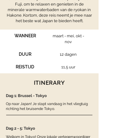
Fuji, om te relaxen en genieten in de
minerale warmwaterbaden van de ryokan in
Hakone. Kortom, deze reis neemt je mee naar
het beste wat Japan te bieden heeft.
WANNEER
maart - mei, okt -
nov
DUUR
12 dagen
REISTIJD
11,5 uur
ITINERARY
Dag 1: Brussel - Tokyo
Op naar Japan! Je stapt vandaag in het vliegtuig
richting het bruisende Tokyo.
Dag 2 - 5: Tokyo
Welkom in Tokyo! Onze lokale vertegenwoordiger