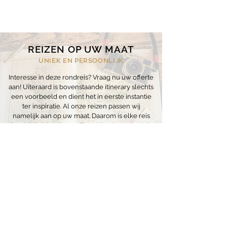
REIZEN OP UW MAAT
UNIEK EN PERSOONLIJK
Interesse in deze rondreis? Vraag nu uw offerte
aan! Uiteraard is bovenstaande itinerary slechts
een voorbeeld en dient het in eerste instantie
ter inspiratie. Al onze reizen passen wij
namelijk
aan op uw maat. Daarom is elke reis
die u bij Golden Cactus Travel boekt een unieke
en persoonlijke belevenis!
VRAAG UW OFFERTE AAN
OOK AANGERADEN VOOR U
JAVA & BALI CULTUUR EN NATUUR