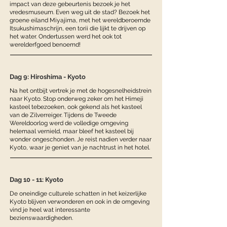
impact van deze gebeurtenis bezoek je het
vredesmuseum. Even weg uit de stad? Bezoek het
groene eiland Miyajima, met het wereldberoemde
Itsukushimaschrijn, een torii die lijkt te drijven op
het water. Ondertussen werd het ook tot
werelderfgoed benoemd!
Dag 9: Hiroshima - Kyoto
Na het ontbijt vertrek je met de hogesnelheidstrein
naar Kyoto. Stop onderweg zeker om het Himeji
kasteel tebezoeken, ook gekend als het kasteel
van de Zilverreiger. Tijdens de Tweede
Wereldoorlog werd de volledige omgeving
helemaal vernield, maar bleef het kasteel bij
wonder ongeschonden. Je reist nadien verder naar
Kyoto, waar je geniet van je nachtrust in het hotel.
Dag 10 - 11: Kyoto
De oneindige culturele schatten in het keizerlijke
Kyoto blijven verwonderen en ook in de omgeving
vind je heel wat interessante
bezienswaardigheden.