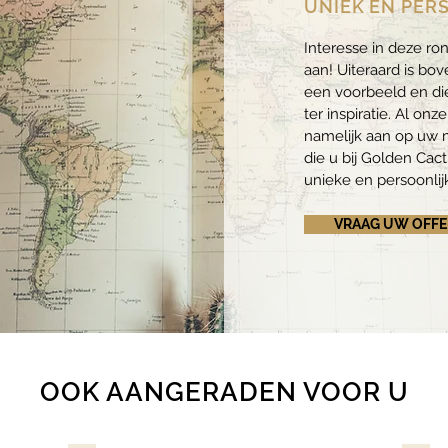
UNIEK EN PER
Interesse in deze ro
aan! Uiteraard is bov
een voorbeeld en die
ter inspiratie. Al onz
namelijk
aan op uw m
die u bij Golden Cac
unieke en persoonlij
VRAAG UW OFFE
OOK AANGERADEN VOOR U