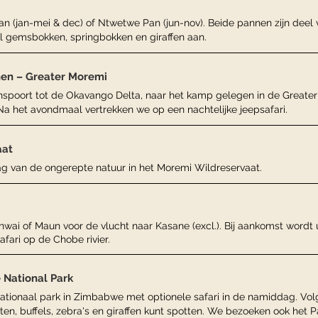
Pan (jan-mei & dec) of Ntwetwe Pan (jun-nov). Beide pannen zijn deel
el gemsbokken, springbokken en giraffen aan.
en – Greater Moremi
nspoort tot de Okavango Delta, naar het kamp gelegen in de Greater
 Na het avondmaal vertrekken we op een nachtelijke jeepsafari.
aat
g van de ongerepte natuur in het Moremi Wildreservaat.
Khwai of Maun voor de vlucht naar Kasane (excl.). Bij aankomst wordt 
fari op de Chobe rivier.
 National Park
ationaal park in Zimbabwe met optionele safari in de namiddag. Vo
ten, buffels, zebra's en giraffen kunt spotten. We bezoeken ook het