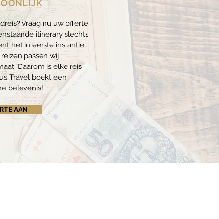
SOONLIJK
ndreis? Vraag nu uw offerte
enstaande itinerary slechts
nt het in eerste instantie
e reizen passen wij
aat. Daarom is elke reis
tus Travel boekt een
ke belevenis!
RTE AAN