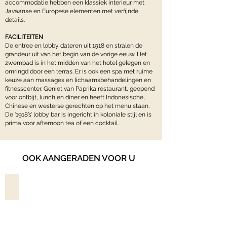
accommodatie hebben een klassiek interieur met
Javaanse en Europese elementen met verfijnde
details.
FACILITEITEN
De entree en lobby dateren uit 1918 en stralen de
grandeur uit van het begin van de vorige eeuw. Het
zwembad is in het midden van het hotel gelegen en
omringd door een terras. Er is ook een spa met ruime
keuze aan massages en lichaamsbehandelingen en
fitnesscenter. Geniet van Paprika restaurant, geopend
voor ontbijt, lunch en diner en heeft Indonesische,
Chinese en westerse gerechten op het menu staan.
De ‘1918’s’ lobby bar is ingericht in koloniale stijl en is
prima voor afternoon tea of een cocktail.
OOK AANGERADEN VOOR U
OBEROI LOMBOK*****