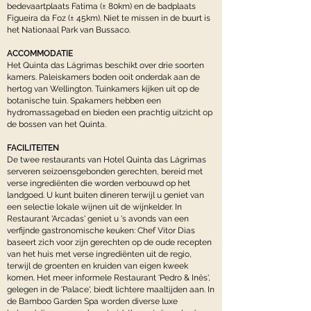
bedevaartplaats Fatima (± 80km) en de badplaats
Figueira da Foz (± 45km). Niet te missen in de buurt is
het Nationaal Park van Bussaco.
ACCOMMODATIE
Het Quinta das Lágrimas beschikt over drie soorten
kamers. Paleiskamers boden ooit onderdak aan de
hertog van Wellington. Tuinkamers kijken uit op de
botanische tuin. Spakamers hebben een
hydromassagebad en bieden een prachtig uitzicht op
de bossen van het Quinta.
FACILITEITEN
De twee restaurants van Hotel Quinta das Lágrimas
serveren seizoensgebonden gerechten, bereid met
verse ingrediënten die worden verbouwd op het
landgoed. U kunt buiten dineren terwijl u geniet van
een selectie lokale wijnen uit de wijnkelder. In
Restaurant 'Arcadas' geniet u 's avonds van een
verfijnde gastronomische keuken: Chef Vitor Dias
baseert zich voor zijn gerechten op de oude recepten
van het huis met verse ingrediënten uit de regio,
terwijl de groenten en kruiden van eigen kweek
komen. Het meer informele Restaurant 'Pedro & Inês',
gelegen in de 'Palace', biedt lichtere maaltijden aan. In
de Bamboo Garden Spa worden diverse luxe