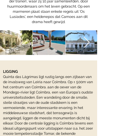
der tranen', waar zij 10 jaar samenleefden, door
huurmoordenaars om het leven gebracht. Op een
marmeren plaat staan enkele regels uit 'Os
Lusíades', een heldenepos dat Camoes aan dit
drama heeft gewijd.
LIGGING
Quinta das Lágrimas ligt rustig langs een zijbaan van
de invalsweg van Leiria naar Coïmbra. Op ± 500m van
het centrum van Coïmbra. aan de oever van de
Mondego-rivier ligt Coïmbra, een van Europa's oudste
universiteitssteden. Een wandeling door de smalle,
steile straatjes van de oude stadskern is een
vermoeiende, maar interessante ervaring. In het
middeleeuwse stadshart, dat terrasgewijs is
aangelegd, liggen de meeste monumenten dicht bij
elkaar. Door de centrale ligging is Coïmbra tevens een
ideaal uitgangspunt voor uitstappen naar o.a. het zeer
mooie tempeliersstadje Tomar, de bekende