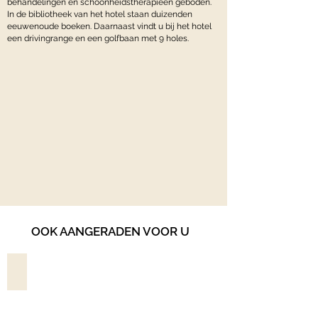
behandelingen en schoonheidstherapieën geboden.
In de bibliotheek van het hotel staan duizenden
eeuwenoude boeken. Daarnaast vindt u bij het hotel
een drivingrange en een golfbaan met 9 holes.
OOK AANGERADEN VOOR U
THE WINE HOUSE HOTEL****