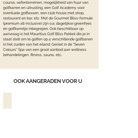
course, oefenterreinen, mogelijkheid van huur van
golfkarren en uitrusting, een Golf Academy voor
eventuele golflessen, een club house met shop,
restaurant en bar, etc. Met de Gourmet Bliss-formule
(premium all-inclusive) zijn o.a. dagelijkse greenfees
en golfkarretje inbegrepen. Ook beschikbaar op
aanvraag is het Mauritius Golf Bliss Pakket die je in
staat stelt om te golfen op 4 verschillende golfbanen
in het zuiden van het eiland. Geniet in de "Seven
Colours" Spa van een groot aanbod aan wellness
behandelingen, fitness, sauna, etc..
OOK AANGERADEN VOOR U
LUX* LE MORNE*****