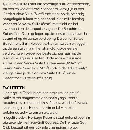
158 ruime suites met elk prachtige tuin- of zeezichten,
en een balkon of terras.
Standaard verblijf je in een
Garden View Suite (62m²) met zicht op de prachtig
aangelegde tuinen van het hotel. Kies mits toeslag
voor een Seaview Suite (62m²) met zicht op het
zwembad en de turquoise lagune. De Beachfront
Suites (62m²) zijn gelegen op de eerste lijn pal aan het
strand of op de eerste verdieping. De Junior Suites
Beachfront (81m²) bieden extra ruimte aan en liggen
op de eerste lijn aan het strand of op de eerste
verdieping en bieden de beste zichten aan op de
turquoise lagune. Kies ten slotte voor extra ruime
suites in een Senior Suite Garden View (102m²) of
Senior Suite Seaview (102m²). Ook in de "Adults-only"
vleugel vind je de Seaview Suite (62m²) en de
Beachfront Suites (62m²) terug.
FACILITEITEN
Heritage Le Telfair biedt een erg ruim (en gratis)
activiteiten programma aan zoals yoga, tennis,
beachvolley, mountainbikes, fitness, windsurf, kayak,
snorkeling, etc... Hiernaast zijn er tal van extra
betalende activiteiten en excursie
mogelijkheden.
Heritage Resorts staat gekend voor z'n
uitstekende Heritage Golf Courses. De Heritage Golf
Club bestaat uit een 18-hole championship golf