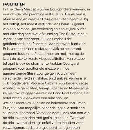
FACILITEITEN
In The Chedi Muscat worden Bourgondiërs verwend in
één van de vele prachtige restaurants. De keuken is
afwisselend en creatief. Deze creativiteit begint al bij
het ontbijt, het meest verfijnde van Oman. U geniet
van een persoonlijke bediening en een stijlvol buffet
met elke dag heel wat afwisseling. The Restaurant is
voorzien van vier open keukens zodat u de
getalenteerde chefs continu aan het werk kunt zien.
Er is verder ook een restaurant vlak op het strand,
geopend tussen half september en mei, met op de
kaart de allerlekkerste visspecialiteiten. Van oktober
tot april is ook de charmante Arabian Courtyard
geopend voor traditionele mezze en in de
aangrenzende Shisa Lounge geniet u van een
verscheidenheid aan shihas en drankjes. Verder is er
ook nog de Serai Poolside Cabana voor hedendaagse
Aziatische gerechten, terwijl Japanse en Maleisische
keuken wordt geserveerd in de Long Pool Cabana. Het
hotel beschikt ook over een ruim spa- en
wellnesscentrum, één van de bekendere van Oman.
Er zijn tal van mogelijke behandelingen, alsook een
sauna en stoombad. Verpozen doet u ook aan één van
de drie zwembaden met gratis ligstoelen. Twee van
de drie zwembaden zijn enkel voorbehouden voor
volwassenen, zodat u ongestoord kunt genieten.