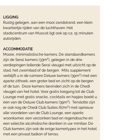
LIGGING
Rustig gelegen, aan een mooi zandstrand, een klein
kwartiertje rijden van de luchthaven. Het
stadscentrum van Muscat ligt ook op ca. 15 minuten
autorijden.
ACCOMMODATIE
Mooie, minimalistische kamers. De standaardkamers
zijn de Serai kamers (33m²), gelegen in de drie
verdiepingen tellende Serai vleugel met uitzicht op de
stad, het zwembad of de bergen. Mits supplement
verblijft u in de ruimere Deluxe kamers (39m²) met een
aparte zithoek, een groter bed en zicht op de bergen
of de tuin. Deze kamers bevinden zich in de Chedi
vleugel van het hotel. Voor gratis toegang tot de Club
Lounge met gratis snacks, cocktails en hapjes boekt u
één van de Deluxe Club kamers (39m²). Tenslotte zijn
er ook nog de Chedi Club Suites (67m²) met opnieuw
alle voordelen van de Club Lounge, een aparte
woonkamer, een verzonken bad en regendouche en
een selectie alcoholische dranken in uw minibar. De
Club kamers zijn ook de enige kamertypes in het hotel
met een privaat balkon of terras.