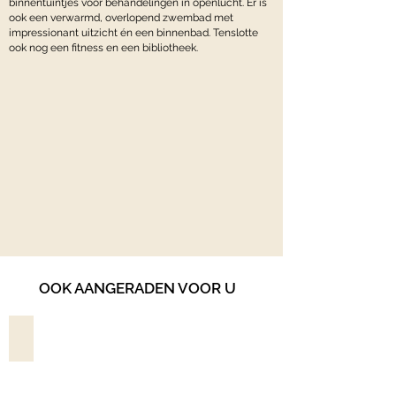
binnentuintjes voor behandelingen in openlucht. Er is
ook een verwarmd, overlopend zwembad met
impressionant uitzicht én een binnenbad. Tenslotte
ook nog een fitness en een bibliotheek.
OOK AANGERADEN VOOR U
MOVENPICK RESORT PETRA*****