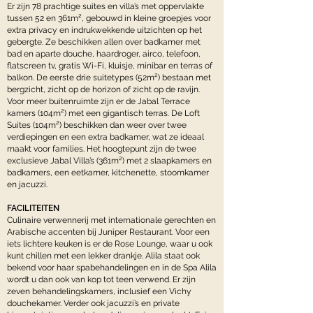
Er zijn 78 prachtige suites en villa’s met oppervlakte
tussen 52 en 361m², gebouwd in kleine groepjes voor
extra privacy en indrukwekkende uitzichten op het
gebergte. Ze beschikken allen over badkamer met
bad en aparte douche, haardroger, airco, telefoon,
flatscreen tv, gratis Wi-Fi, kluisje, minibar en terras of
balkon. De eerste drie suitetypes (52m²) bestaan met
bergzicht, zicht op de horizon of zicht op de ravijn.
Voor meer buitenruimte zijn er de Jabal Terrace
kamers (104m²) met een gigantisch terras. De Loft
Suites (104m²) beschikken dan weer over twee
verdiepingen en een extra badkamer, wat ze ideaal
maakt voor families. Het hoogtepunt zijn de twee
exclusieve Jabal Villa’s (361m²) met 2 slaapkamers en
badkamers, een eetkamer, kitchenette, stoomkamer
en jacuzzi.
FACILITEITEN
Culinaire verwennerij met internationale gerechten en
Arabische accenten bij Juniper Restaurant. Voor een
iets lichtere keuken is er de Rose Lounge, waar u ook
kunt chillen met een lekker drankje. Alila staat ook
bekend voor haar spabehandelingen en in de Spa Alila
wordt u dan ook van kop tot teen verwend. Er zijn
zeven behandelingskamers, inclusief een Vichy
douchekamer. Verder ook jacuzzi’s en private