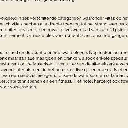
erdeeld in zes verschillende categorieën waaronder villa’s op het 
f beach villa's hebben alle directe toegang tot het strand, een ba
n buitenterras met een royaal privézwembad van 20 m², ligstoel
 kunt nemen! De ideale plek voor romantische zonsondergangen.
root eiland en dus kunt u er heel wat beleven. Nog leuker: het 
 Denk maar aan alle maaltijden en dranken, alsook enkele specia
 restaurant op de Malediven. U smult er van de allerlekkerste veg
avondentertainment in het hotel met live dj's en muziek. Niet enk
 van een selectie niet-gemotoriseerde watersporten of landactivi
erlichte tennisbanen en een fitness. Het hotel herbergt ook 
voor volwassenen.