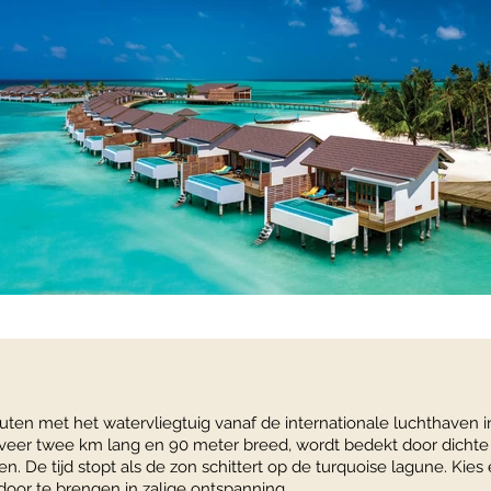
ten met het watervliegtuig vanaf de internationale luchthaven i
geveer twee km lang en 90 meter breed, wordt bedekt door dichte
fen. De tijd stopt als de zon schittert op de turquoise lagune. K
door te brengen in zalige ontspanning.