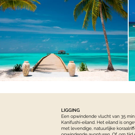
LIGGING
Een opwindende vlucht van 35 minu
Kanifushi-eiland. Het eiland is on
met levendige, natuurlijke koraalrif
opwindende avonturen. Of, om tijd 