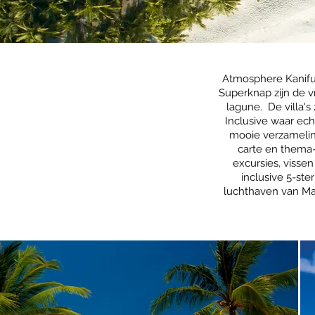
Atmosphere Kanifus
Superknap zijn de vr
lagune. De villa's 
Inclusive waar ech
mooie verzamelin
carte en thema-
excursies, visse
inclusive 5-ste
luchthaven van Mal