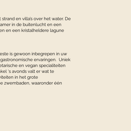
strand en villa’s over het water. De
dkamer in de buitenlucht en een
en en een kristalheldere lagune
meeste is gewoon inbegrepen in uw
le gastronomische ervaringen. Uniek
etarische en vegan specialiteiten
el 's avonds valt er wat te
teiten in het grote
twee zwembaden, waaronder één