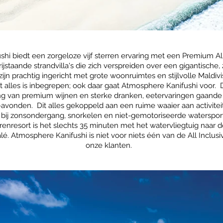
hi biedt een zorgeloze vijf sterren ervaring met een Premium All
ijstaande strandvilla's die zich verspreiden over een gigantische
zijn prachtig ingericht met grote woonruimtes en stijlvolle Maldivi
t alles is inbegrepen; ook daar gaat Atmosphere Kanifushi voor
g van premium wijnen en sterke dranken, eetervaringen gaande v
avonden. Dit alles gekoppeld aan een ruime waaier aan activitei
n bij zonsondergang, snorkelen en niet-gemotoriseerde watersporte
rrenresort is het slechts 35 minuten met het watervliegtuig naar d
é. Atmosphere Kanifushi is niet voor niets één van de All Inclusi
onze klanten.