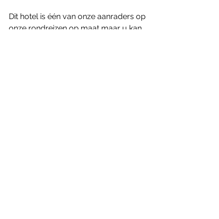
Dit hotel is één van onze aanraders op 
onze rondreizen op maat maar u kan 
ook enkel een verblijf in dit hotel bij 
ons boeken. Wij garanderen u een 
uitstekende prijs (richtprijs 120 euro 
per kamer/per nacht). Dit najaar 
hebben we ook volgende promo: 3+1 
nacht gratis (onder voorbehoud van 
beschikbaarheid en tot 21/12/2020). 
Neem contact met ons op voor uw 
offerte!
Italie