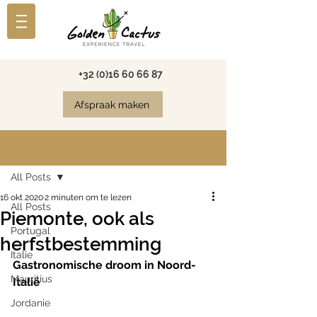
+32 (0)16 60 66 87
Afspraak maken
Post
All Posts
16 okt 2020
2 minuten om te lezen
All Posts
Piemonte, ook als
Portugal
herfstbestemming
Italie
Gastronomische droom in Noord-
Mauritius
Italië 
Jordanie