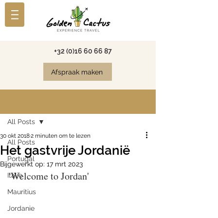
+32 (0)16 60 66 87
Afspraak maken
Post
All Posts
30 okt 2018
2 minuten om te lezen
All Posts
Het gastvrije Jordanië
Portugal
Bijgewerkt op:
17 mrt 2023
'Welcome to Jordan'
Italie
Mauritius
Jordanie