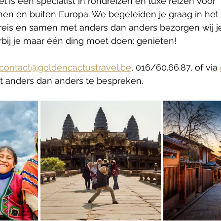
l is een specialist in rondreizen en luxe reizen voor 
n en buiten Europa. We begeleiden je graag in het 
reis en samen met anders dan anders bezorgen wij j
rbij je maar één ding moet doen: genieten!
contact@goldencactustravel.be
, 016/60.66.87, of via 
t anders dan anders te bespreken.