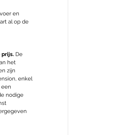
voer en 
rt al op de 
prijs.
 De 
an het 
n zijn 
nsion, enkel 
k een 
de nodige 
nst 
weergegeven 