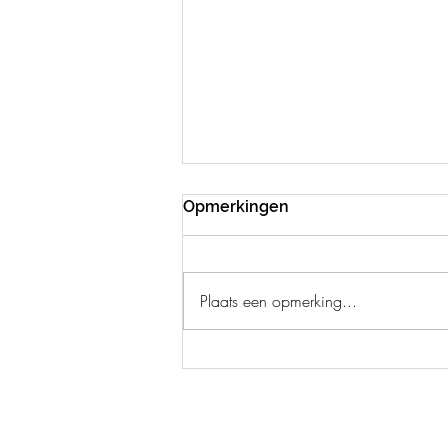
Opmerkingen
Plaats een opmerking...
De Kaapse Wijnlanden:
langs de mooiste wijnroute
in Zuid-Afrika