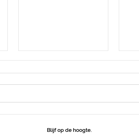
Emiraten Combi: Dubai &
Maur
Abu Dhabi
smel
para
Blijf op de hoogte.