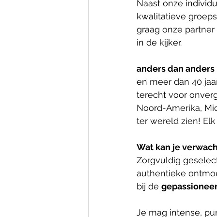
Naast onze individ
kwalitatieve groep
graag onze partner 
in de kijker.
anders dan anders 
en meer dan 40 jaar
terecht voor onverg
Noord-Amerika, Mid
ter wereld zien! El
Wat kan je verwac
Zorgvuldig geselec
authentieke ontmoe
bij de 
gepassioneer
Je mag intense, pu